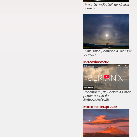
¡Y por fin un Sprite!" de Alberto
Lunas y
"Halo solar y compañía" de Emili
Vilamala
Meteovídeo'2026
"IberianX II", de Benjamín Porée,
primer puesto del
Meteovídeo'2026
Meteo-reportaje'2025