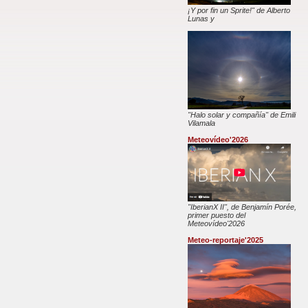
¡Y por fin un Sprite!" de Alberto
Lunas y
"Halo solar y compañía" de Emili
Vilamala
Meteovídeo'2026
"IberianX II", de Benjamín Porée,
primer puesto del
Meteovídeo'2026
Meteo-reportaje'2025