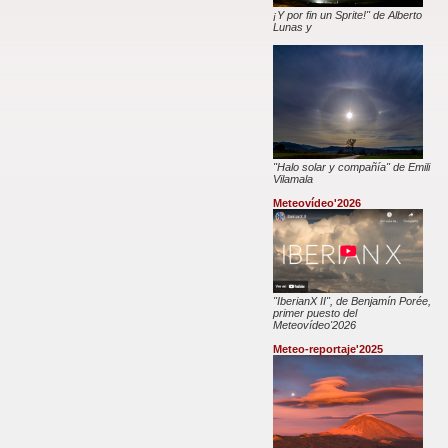
¡Y por fin un Sprite!" de Alberto
Lunas y
"Halo solar y compañía" de Emili
Vilamala
Meteovídeo'2026
"IberianX II", de Benjamín Porée,
primer puesto del
Meteovídeo'2026
Meteo-reportaje'2025