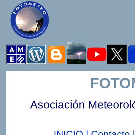
FOTO
Asociación Meteorol
INICIO |
Contacto |