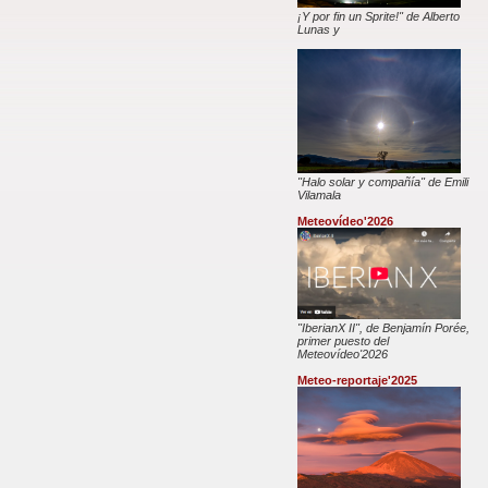
¡Y por fin un Sprite!" de Alberto
Lunas y
"Halo solar y compañía" de Emili
Vilamala
Meteovídeo'2026
"IberianX II", de Benjamín Porée,
primer puesto del
Meteovídeo'2026
Meteo-reportaje'2025