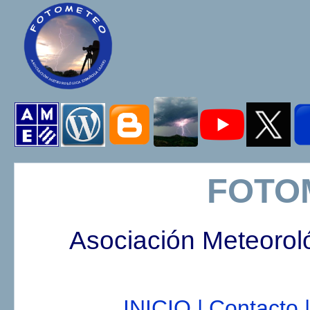
FOTO
Asociación Meteorol
INICIO |
Contacto |