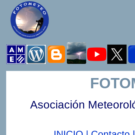
FOTO
Asociación Meteorol
INICIO |
Contacto |