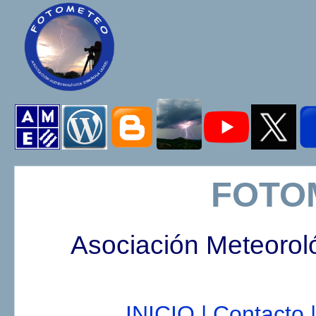
FOTO
Asociación Meteorol
INICIO |
Contacto |