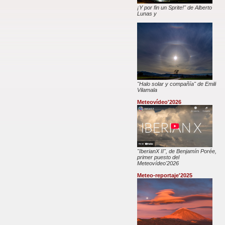
¡Y por fin un Sprite!" de Alberto
Lunas y
"Halo solar y compañía" de Emili
Vilamala
Meteovídeo'2026
"IberianX II", de Benjamín Porée,
primer puesto del
Meteovídeo'2026
Meteo-reportaje'2025