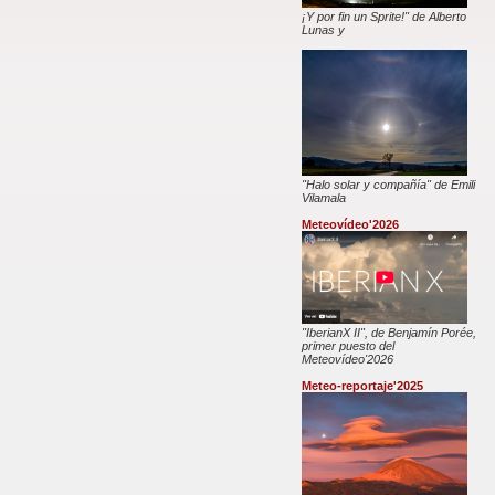
¡Y por fin un Sprite!" de Alberto
Lunas y
"Halo solar y compañía" de Emili
Vilamala
Meteovídeo'2026
"IberianX II", de Benjamín Porée,
primer puesto del
Meteovídeo'2026
Meteo-reportaje'2025