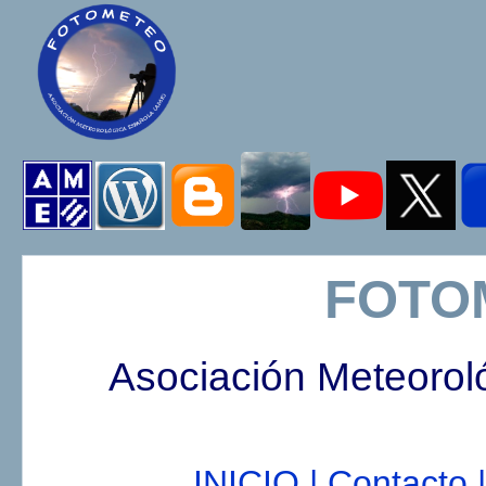
FOTO
Asociación Meteorol
INICIO |
Contacto |