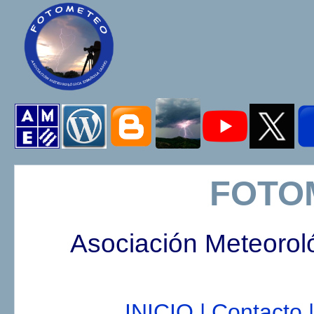
FOTO
Asociación Meteorol
INICIO |
Contacto |