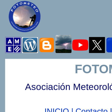
FOTO
Asociación Meteorol
INICIO |
Contacto |