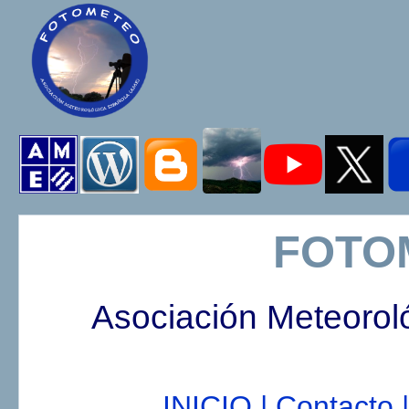
FOTO
Asociación Meteorol
INICIO |
Contacto |