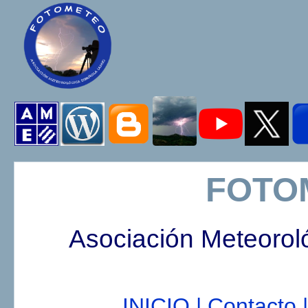
FOTO
Asociación Meteorol
INICIO |
Contacto |