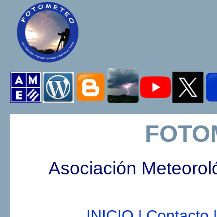
FOTO
Asociación Meteorol
INICIO |
Contacto |