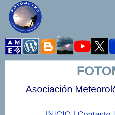
FOTO
Asociación Meteorol
INICIO |
Contacto |