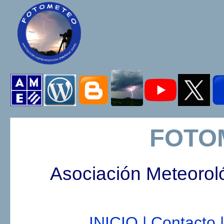
FOTO
Asociación Meteorol
INICIO |
Contacto |