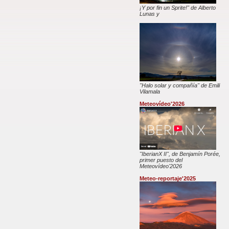
¡Y por fin un Sprite!" de Alberto
Lunas y
"Halo solar y compañía" de Emili
Vilamala
Meteovídeo'2026
"IberianX II", de Benjamín Porée,
primer puesto del
Meteovídeo'2026
Meteo-reportaje'2025