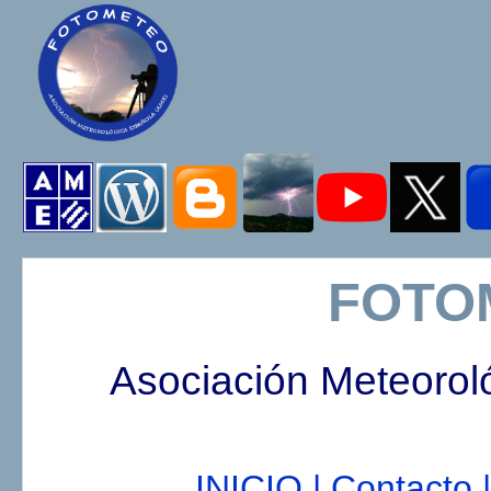
FOTO
Asociación Meteorol
INICIO |
Contacto |