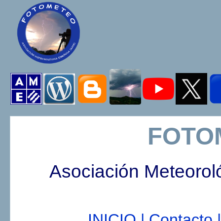
FOTO
Asociación Meteorol
INICIO |
Contacto |