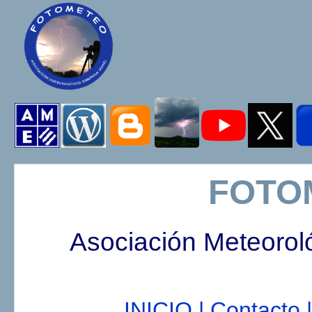
FOTO
Asociación Meteorol
INICIO |
Contacto |