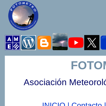
FOTO
Asociación Meteorol
INICIO |
Contacto |