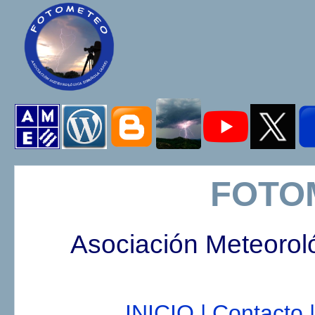
FOTO
Asociación Meteorol
INICIO |
Contacto |