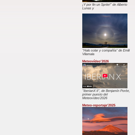
¡Y por fin un Sprite!" de Alberto
Lunas y
"Halo solar y compañía" de Emili
Vilamala
Meteovídeo'2026
"IberianX II", de Benjamín Porée,
primer puesto del
Meteovídeo'2026
Meteo-reportaje'2025