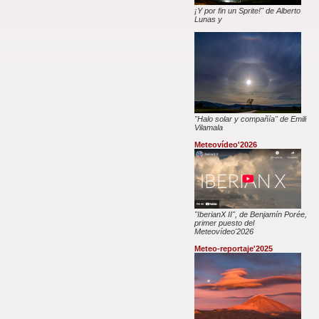
¡Y por fin un Sprite!" de Alberto
Lunas y
"Halo solar y compañía" de Emili
Vilamala
Meteovídeo'2026
"IberianX II", de Benjamín Porée,
primer puesto del
Meteovídeo'2026
Meteo-reportaje'2025