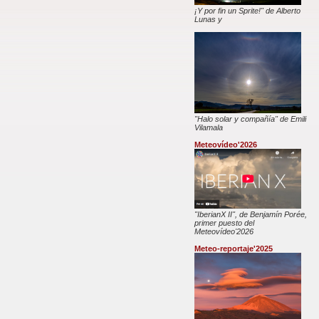
¡Y por fin un Sprite!" de Alberto
Lunas y
"Halo solar y compañía" de Emili
Vilamala
Meteovídeo'2026
"IberianX II", de Benjamín Porée,
primer puesto del
Meteovídeo'2026
Meteo-reportaje'2025