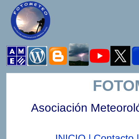
FOTO
Asociación Meteorol
INICIO |
Contacto |