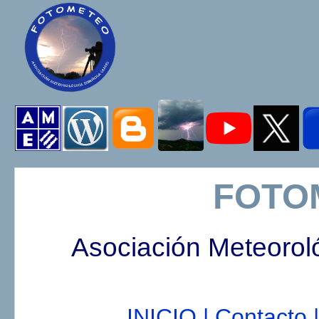
FOTO
Asociación Meteorol
INICIO |
Contacto |