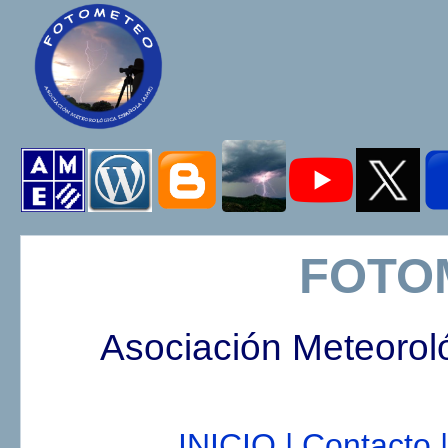
FOTO
Asociación Meteorol
INICIO |
Contacto |