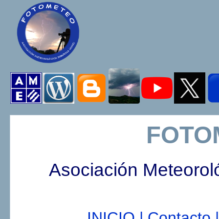
FOTO
Asociación Meteorol
INICIO |
Contacto |