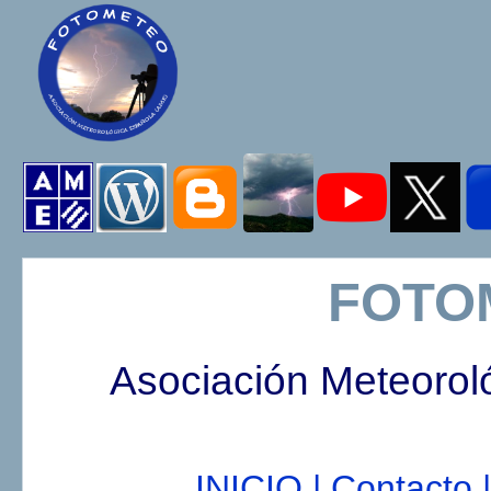
FOTO
Asociación Meteorol
INICIO |
Contacto |