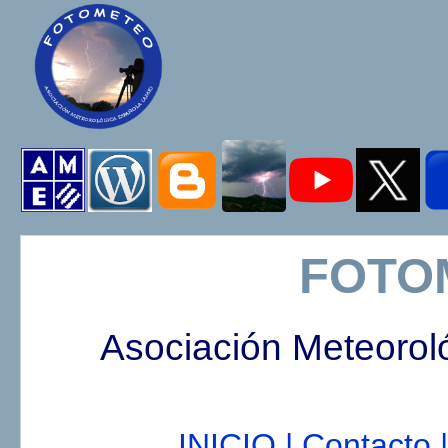
FOTO
Asociación Meteorol
INICIO |
Contacto |