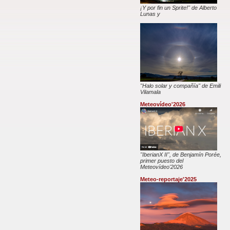
¡Y por fin un Sprite!" de Alberto
Lunas y
"Halo solar y compañía" de Emili
Vilamala
Meteovídeo'2026
"IberianX II", de Benjamín Porée,
primer puesto del
Meteovídeo'2026
Meteo-reportaje'2025