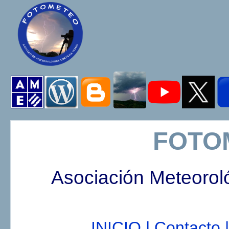
FOTO
Asociación Meteorol
INICIO |
Contacto |