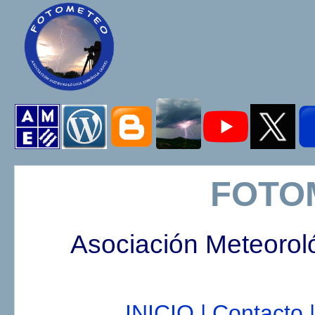
FOTO
Asociación Meteorol
INICIO |
Contacto |