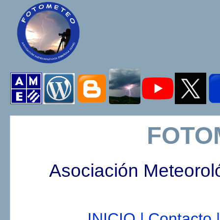
FOTO
Asociación Meteorol
INICIO |
Contacto |