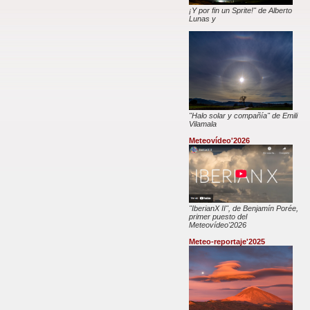
¡Y por fin un Sprite!" de Alberto
Lunas y
"Halo solar y compañía" de Emili
Vilamala
Meteovídeo'2026
"IberianX II", de Benjamín Porée,
primer puesto del
Meteovídeo'2026
Meteo-reportaje'2025