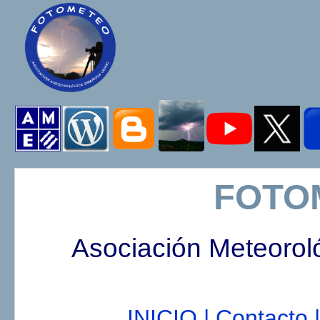
FOTO
Asociación Meteorol
INICIO |
Contacto |