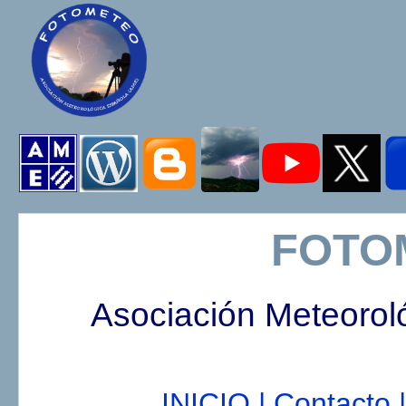
FOTO
Asociación Meteorol
INICIO |
Contacto |