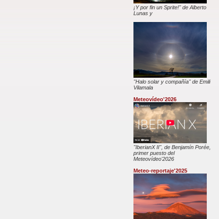
¡Y por fin un Sprite!" de Alberto
Lunas y
"Halo solar y compañía" de Emili
Vilamala
Meteovídeo'2026
"IberianX II", de Benjamín Porée,
primer puesto del
Meteovídeo'2026
Meteo-reportaje'2025