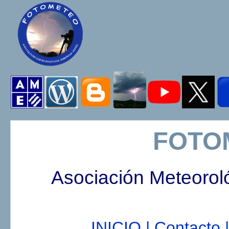
FOTO
Asociación Meteorol
INICIO |
Contacto |