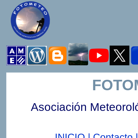
FOTO
Asociación Meteorol
INICIO |
Contacto |