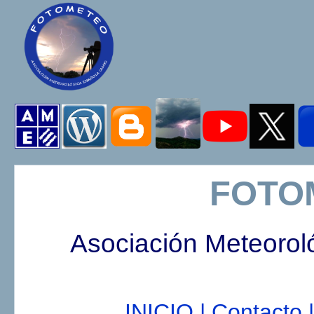
FOTO
Asociación Meteorol
INICIO |
Contacto |