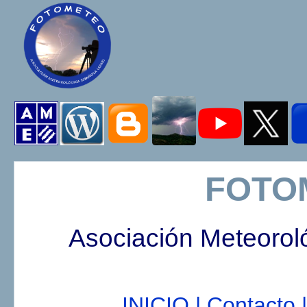
FOTO
Asociación Meteorol
INICIO |
Contacto |