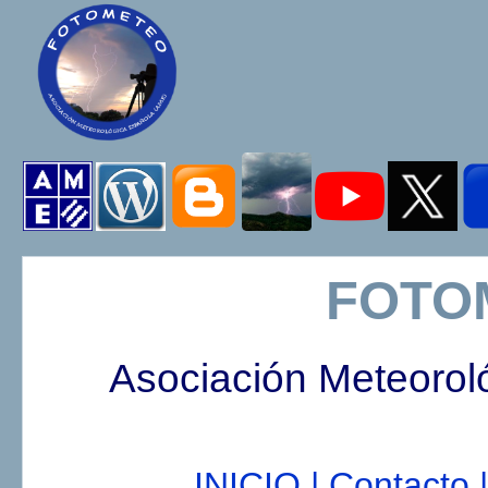
FOTO
Asociación Meteorol
INICIO |
Contacto |