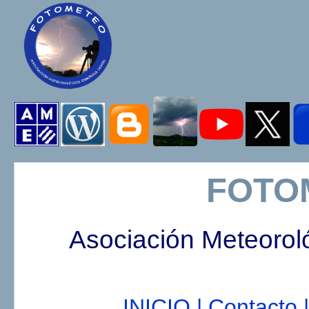
FOTO
Asociación Meteorol
INICIO |
Contacto |