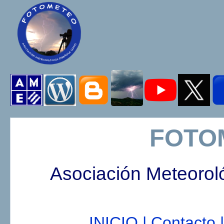
FOTO
Asociación Meteorol
INICIO |
Contacto |