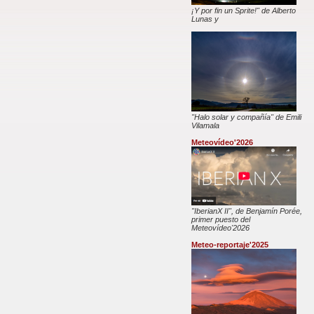
¡Y por fin un Sprite!" de Alberto
Lunas y
"Halo solar y compañía" de Emili
Vilamala
Meteovídeo'2026
"IberianX II", de Benjamín Porée,
primer puesto del
Meteovídeo'2026
Meteo-reportaje'2025