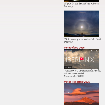
¡Y por fin un Sprite!" de Alberto
Lunas y
"Halo solar y compañía" de Emili
Vilamala
Meteovídeo'2026
"IberianX II", de Benjamín Porée,
primer puesto del
Meteovídeo'2026
Meteo-reportaje'2025